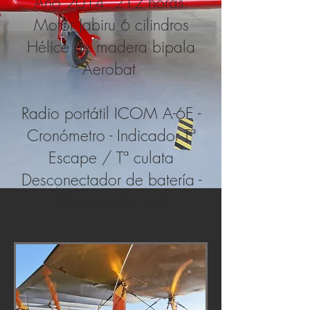
Año 2014. 212 horas.
Motor Jabiru 6 cilindros
Hélice de madera bipala
Aerobat
Radio portátil ICOM A-6E -
Cronómetro - Indicador Tª
Escape / Tª culata
Desconectador de batería -
Interiores de piel