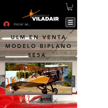
Iniciar sesión
ULM EN VENTA
MODELO BIPLANO
SE5A
Precio: 45.000€