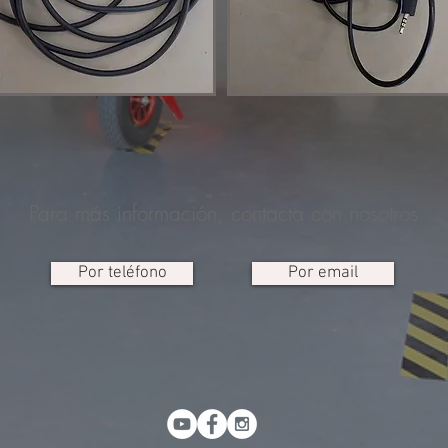
Para más información, contacta con nosotros
Por teléfono
Por email