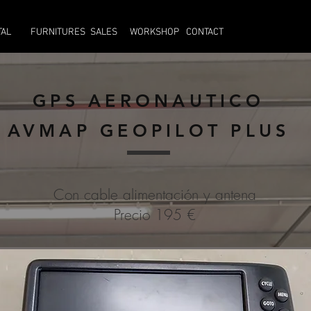
RS
ALQUILER
VENTA
TALLER
CONTACTO
TAL
FURNITURES
SALES
WORKSHOP
CONTACT
GPS AERONAUTICO
AVMAP GEOPILOT PLUS
Con cable alimentación y antena
Precio 195 €