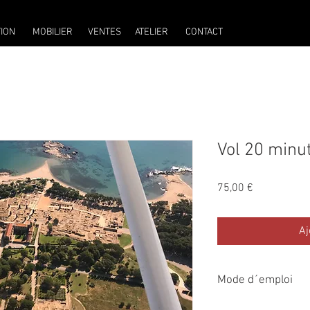
ION
MOBILIER
VENTES
ATELIER
CONTACT
Vol 20 minu
Prix
75,00 €
Aj
Mode d´emploi
IMPORTANT : Il est néc