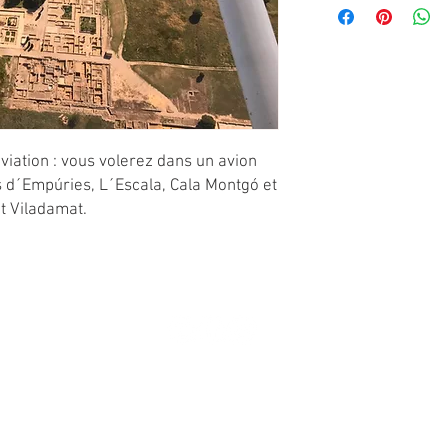
paiement le jour du vol
1 - Imprimez offrez le 
2 - La personne qui reço
notre web: www.vilada
le jour et l´heure de vot
viation : vous volerez dans un avion
es d´Empúries, L´Escala, Cala Montgó et
t Viladamat.
Avis juridique
© 2016 Designed by
Leclerk Studio