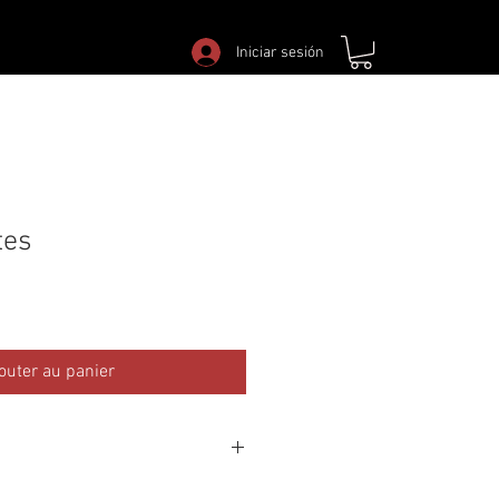
Iniciar sesión
tes
outer au panier
essaire de présenter une preuve de