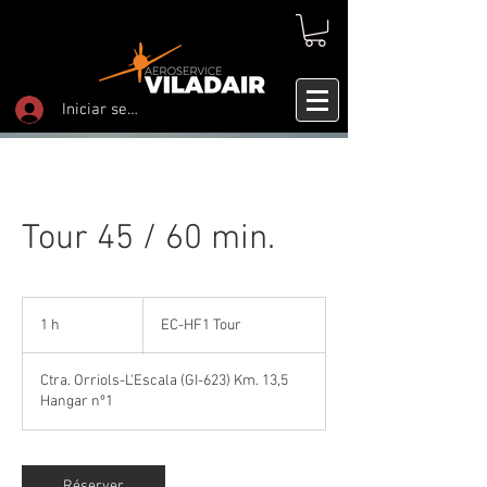
Iniciar sesión
Tour 45 / 60 min.
EC-
HF1
1 h
1
EC-HF1 Tour
Tour
Ctra. Orriols-L'Escala (GI-623) Km. 13,5
Hangar nº1
Réserver