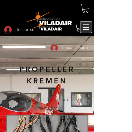
Iniciar sesión
Iniciar sesión
PROPELLER
KREMEN
Con cable alimentación y
antena