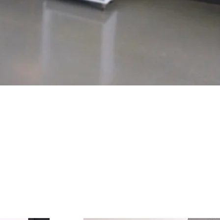
ecció de mobles i deixa't
disseny i qualitat.
nics creats a mida amb
aeronàutic.