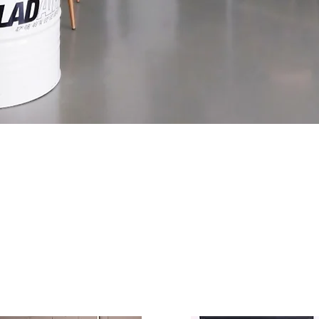
Explora la nostra col·l
enamorar pel seu 
Mobles de dissenys ú
material 