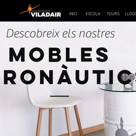
INICI
ESCOLA
TOURS
INICI
ESCOLA
TOURS
LLOG
Descobreix els nostres
Mobles
eronàutic