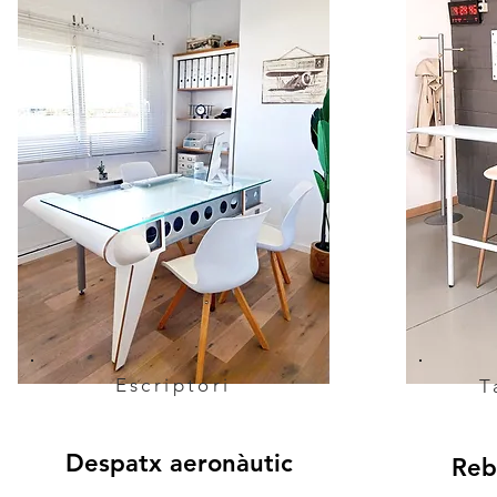
Escriptori
T
Despatx aeronàutic
Reb