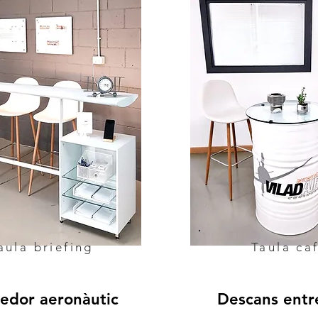
aula briefing
Taula ca
edor aeronàutic
Descans entre