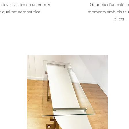
s teves visites en un entorn
Gaudeix d´un cafè i
 qualitat aeronàutica.
moments amb els te
pilots.