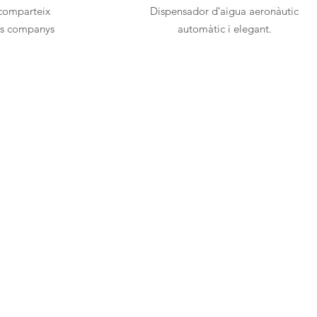
 comparteix
Dispensador dʻaigua aeronàutic
us companys
automàtic i elegant.