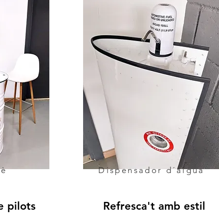
fè
Dispensador d´aigua
 pilots
Refresca't amb estil